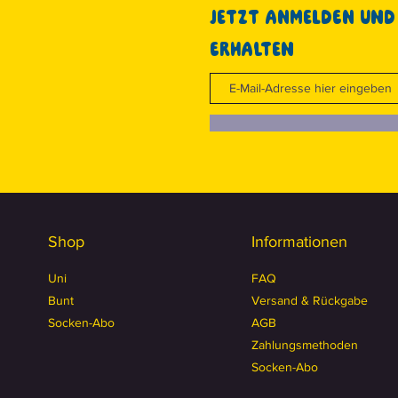
Jetzt anmelden und
erhalten
Shop
Informationen
Uni
FAQ
Bunt
Versand & Rückgabe
Socken-Abo
AGB
Zahlungsmethoden
Socken-Abo